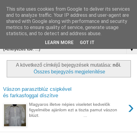
This site uses cookies from Google to deliver its services
and to analyze traffic. Your IP address and user-agent are
shared with Google along with performance and security
metrics to ensure quality of service, generate usage
statistics, and to detect and address abuse.
LEARN MORE
GOT IT
▼
A következő címkéjű bejegyzések mutatása:
női
.
Összes bejegyzés megjelenítése
Vászon parasztblúz csipkével
és farkasfoggal díszítve
›
Magyaros illetve népies viseletet kedvelők
figyelmébe ajánlom ezt a tiszta pamut vászon
blúzt. ...