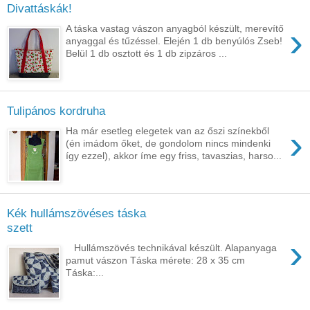
Divattáskák!
›
A táska vastag vászon anyagból készült, merevítő
anyaggal és tűzéssel. Elején 1 db benyúlós Zseb!
Belül 1 db osztott és 1 db zipzáros ...
Tulipános kordruha
›
Ha már esetleg elegetek van az őszi színekből
(én imádom őket, de gondolom nincs mindenki
így ezzel), akkor íme egy friss, tavaszias, harso...
Kék hullámszövéses táska
szett
›
Hullámszövés technikával készült. Alapanyaga
pamut vászon Táska mérete: 28 x 35 cm
Táska:...